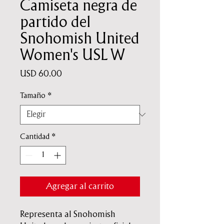
Camiseta negra de
partido del
Snohomish United
Women's USL W
Precio
USD 60.00
Tamaño
*
Cantidad
*
Agregar al carrito
Representa al Snohomish