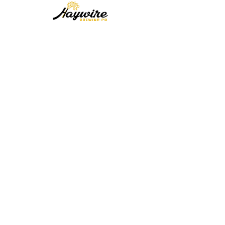
Contacta con nosotras
First Name
Last Name
Email
Message